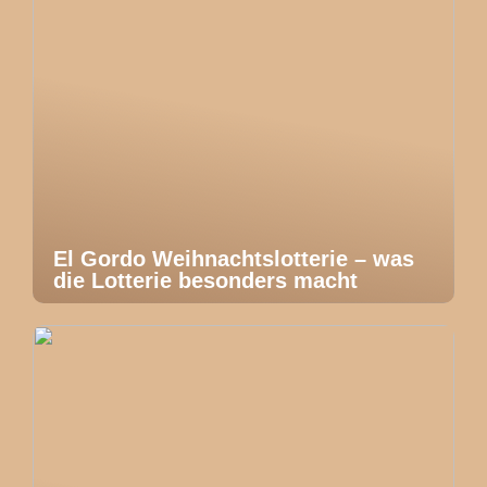
El Gordo Weihnachtslotterie – was
die Lotterie besonders macht