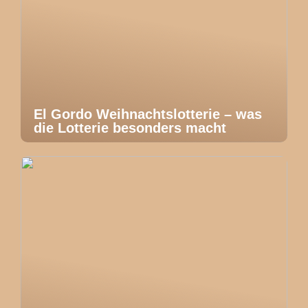
El Gordo Weihnachtslotterie – was
die Lotterie besonders macht