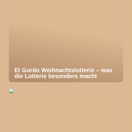
El Gordo Weihnachtslotterie – was
die Lotterie besonders macht