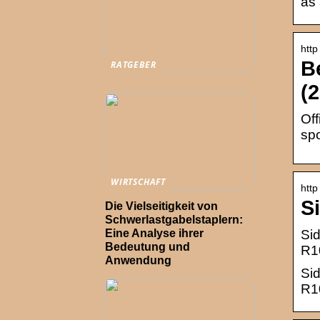
as
http
Be
RATGEBER
(
Off
spo
WIRTSCHAFT
http
Si
Die Vielseitigkeit von
Schwerlastgabelstaplern:
Sid
Eine Analyse ihrer
Bedeutung und
R10
Anwendung
Sid
R10