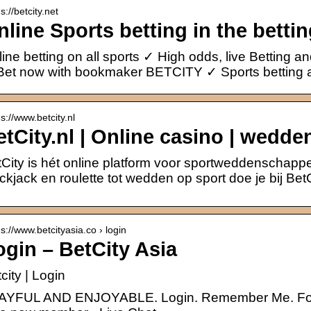
 s://betcity.net
nline Sports betting in the bet
ine betting on all sports ✓ High odds, live Betting a
Bet now with bookmaker BETCITY ✓ Sports betting 
 s://www.betcity.nl
etCity.nl | Online casino | wedde
City is hét online platform voor sportweddenschappe
ckjack en roulette tot wedden op sport doe je bij BetC
 s://www.betcityasia.co › login
ogin – BetCity Asia
city | Login
AYFUL AND ENJOYABLE. Login. Remember Me. Forg