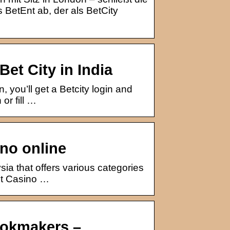
BetEnt ab, der als BetCity
Bet City in India
, you’ll get a Betcity login and
or fill …
no online
ia that offers various categories
nt Casino …
ookmakers –