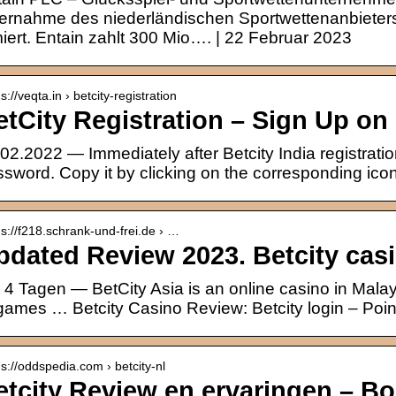
rnahme des niederländischen Sportwettenanbieters 
miert. Entain zahlt 300 Mio…. | 22 Februar 2023
 s://veqta.in › betcity-registration
tCity Registration – Sign Up on 
02.2022 — Immediately after Betcity India registration
sword. Copy it by clicking on the corresponding icon 
 s://f218.schrank-und-frei.de › …
pdated Review 2023. Betcity casi
 4 Tagen — BetCity Asia is an online casino in Malays
games … Betcity Casino Review: Betcity login – Poi
 s://oddspedia.com › betcity-nl
etcity Review en ervaringen – B