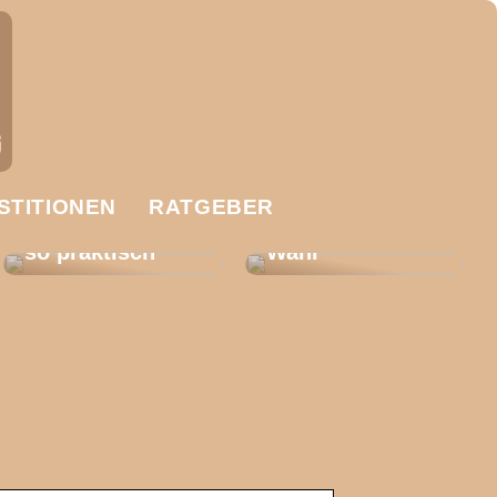
Fachbodenregal
e für
Trennscheiben:
STITIONEN
Unternehmen:
RATGEBER
So treffen Sie
Darum sind sie
die richtige
so praktisch
Wahl