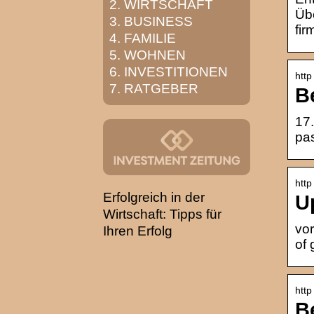
WIRTSCHAFT
Übe
BUSINESS
fir
FAMILIE
WOHNEN
INVESTITIONEN
http
RATGEBER
Be
17.
pas
http
Erfolgreich in der
U
Wirtschaft: Tipps für
vor
Ihren Erfolg
of 
http
B