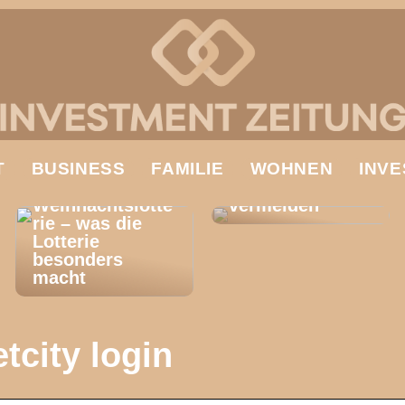
Sicherheit auf
Baustellen: So
T
BUSINESS
FAMILIE
lassen sich
WOHNEN
INVE
El Gordo
Unfälle
Weihnachtslotte
vermeiden
rie – was die
Lotterie
besonders
macht
tcity login