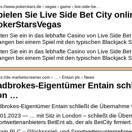
 s://www.pokerstars.de › vegas › game › live-side-be…
ielen Sie Live Side Bet City onli
okerStarsVegas
ten Sie ein in das lebhafte Casino von Live Side Be
angen bei einem Spiel mit den typischen Blackjack S
ten Sie ein in das lebhafte Casino von Live Side Be
angen bei einem Spiel mit den typischen Blackjack Si
 s://de.marketscreener.com › … › Entain plc › News
adbrokes-Eigentümer Entain sch
on …
brokes-Eigentümer Entain schließt die Übernahme 
01.2023 — … mit Sitz in London – schließt die Übe
rtwettenanbieters BetEnt ab, der als BetCity firmiert.
ain PLC – Glücksspiel- und Sportwettenunternehmen 