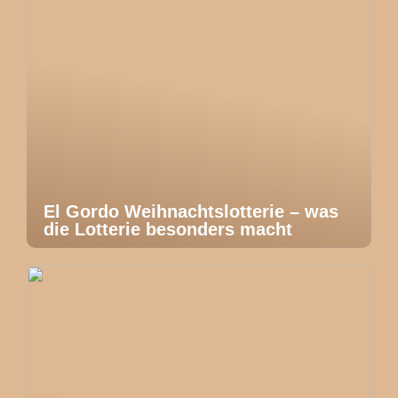
El Gordo Weihnachtslotterie – was
die Lotterie besonders macht