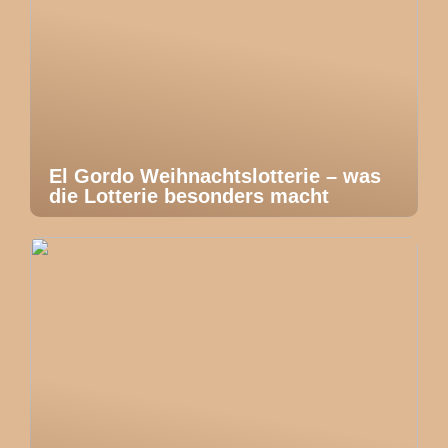
El Gordo Weihnachtslotterie – was
die Lotterie besonders macht