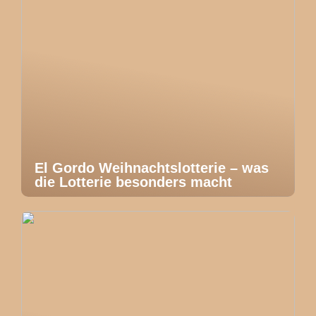
El Gordo Weihnachtslotterie – was
die Lotterie besonders macht