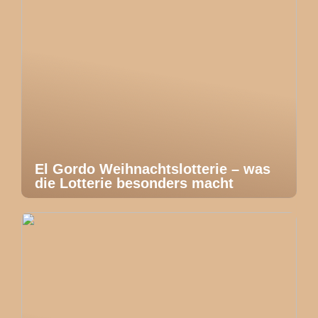
El Gordo Weihnachtslotterie – was
die Lotterie besonders macht