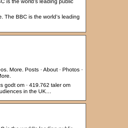
 is the world’s leading public
. The BBC is the world’s leading
eos. More. Posts · About · Photos ·
More.
 godt om · 419.762 taler om
 audiences in the UK…