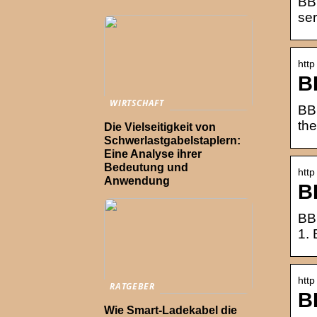
BBC
ser
http
B
WIRTSCHAFT
BB
th
Die Vielseitigkeit von
Schwerlastgabelstaplern:
Eine Analyse ihrer
Bedeutung und
http
Anwendung
B
BBC
1.
http
RATGEBER
B
Wie Smart-Ladekabel die