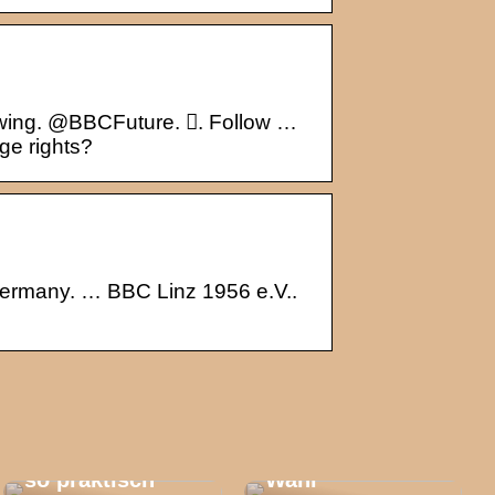
lowing. @BBCFuture. 󱙶. Follow …
ge rights?
Germany. … BBC Linz 1956 e.V..
Fachbodenregal
e für
Trennscheiben:
Unternehmen:
So treffen Sie
Darum sind sie
die richtige
so praktisch
Wahl