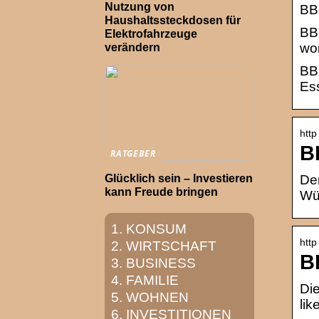
Nutzung von
BB
Haushaltssteckdosen für
BB
Elektrofahrzeuge
wor
verändern
BBC
Ess
http
B
RATGEBER
Glücklich sein – Investieren
De
kann Freude bringen
Wür
KONSUM
htt
WIRTSCHAFT
B
BUSINESS
FAMILIE
Die
WOHNEN
lik
INVESTITIONEN