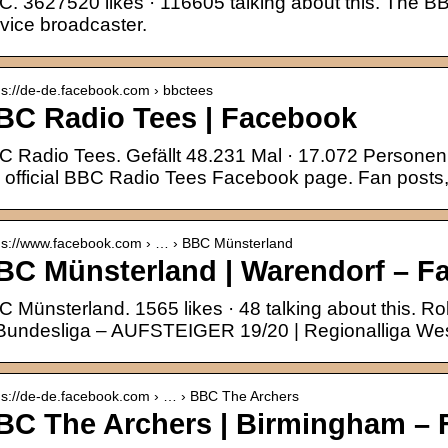
. 3627520 likes · 116605 talking about this. The BBC
vice broadcaster.
 s://de-de.facebook.com › bbctees
BC Radio Tees | Facebook
C Radio Tees. Gefällt 48.231 Mal · 17.072 Persone
e official BBC Radio Tees Facebook page. Fan post
 s://www.facebook.com › … › BBC Münsterland
BC Münsterland | Warendorf – F
 Münsterland. 1565 likes · 48 talking about this. Ro
 Bundesliga – AUFSTEIGER 19/20 | Regionalliga We
 s://de-de.facebook.com › … › BBC The Archers
BC The Archers | Birmingham –