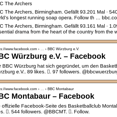
C The Archers
C The Archers, Birmingham. Gefällt 93.201 Mal · 5
ld’s longest running soap opera. Follow th … bbc.co
 The Archers, Birmingham. Gefällt 93.161 Mal · 1.
ential drama from the heart of the country from the 
 s://www.facebook.com › … › BBC Würzburg e.V.
BC Würzburg e.V. – Facebook
r BBC Würzburg hat sich gegründet, um den Basketb
zburg e.V.. 89 likes. 󱞋. 97 followers. @bbcwuerzburg.
p s://www.facebook.com › … › BBC Montabaur
BC Montabaur – Facebook
 offizielle Facebook-Seite des Basketballclub Mont
es. 󱞋. 544 followers. @BBCMT. 󱙶. Follow.