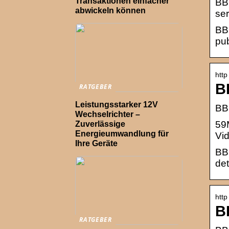
Transaktionen einfacher
BBC
abwickeln können
ser
BBC
pub
http
B
RATGEBER
Leistungsstarker 12V
BB
Wechselrichter –
59M
Zuverlässige
Energieumwandlung für
Vid
Ihre Geräte
BB
det
http
B
RATGEBER