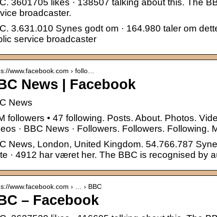
. 3601705 likes · 138507 talking about this. The BBC
vice broadcaster.
. 3.631.010 Synes godt om · 164.980 taler om dette
lic service broadcaster
 s://www.facebook.com › follo…
BC News | Facebook
C News
 followers • 47 following. Posts. About. Photos. Vid
eos · BBC News · Followers. Followers. Following. 
C News, London, United Kingdom. 54.766.787 Synes
te · 4912 har været her. The BBC is recognised by
 s://www.facebook.com › … › BBC
BC – Facebook