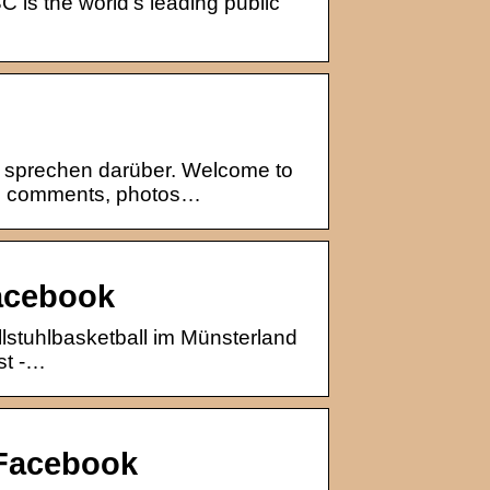
 is the world’s leading public
n sprechen darüber. Welcome to
s, comments, photos…
acebook
llstuhlbasketball im Münsterland
st -…
 Facebook