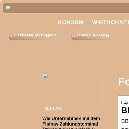
Produktionsplan
ung optimieren:
Glücklich sein –
KONSUM
So gelangen
WIRTSCHAF
Investieren kann
Unternehmen zu
Freude bringen
mehr Erfolg
F
http
B
BUSINESS
Wie Unternehmen mit dem
BB
Flatpay Zahlungsterminal