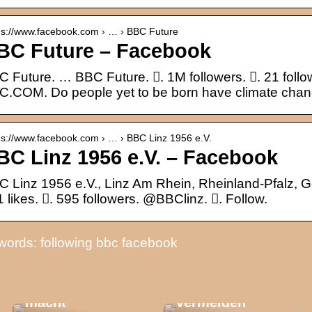
 s://www.facebook.com › … › BBC Future
BC Future – Facebook
 Future. … BBC Future. 󱙄. 1M followers. 󱞋. 21 fol
.COM. Do people yet to be born have climate chan
 s://www.facebook.com › … › BBC Linz 1956 e.V.
BC Linz 1956 e.V. – Facebook
 Linz 1956 e.V., Linz Am Rhein, Rheinland-Pfalz, 
 likes. 󱞋. 595 followers. @BBClinz. 󱙶. Follow.
El Gordo
ords: following bbc facebook
Weihnachtslotte
Sicherheit auf
rie – was die
Baustellen: So
Lotterie
lassen sich
besonders
Unfälle
macht
vermeiden