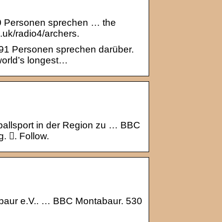
40 Personen sprechen … the
.uk/radio4/archers.
091 Personen sprechen darüber.
world’s longest…
allsport in der Region zu … BBC
 󱙶. Follow.
abaur e.V.. … BBC Montabaur. 530