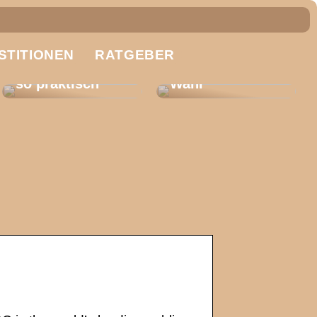
Fachbodenregal
e für
Trennscheiben:
STITIONEN
Unternehmen:
RATGEBER
So treffen Sie
Darum sind sie
die richtige
so praktisch
Wahl