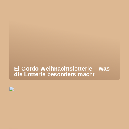
El Gordo Weihnachtslotterie – was
die Lotterie besonders macht