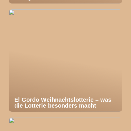
El Gordo Weihnachtslotterie – was
die Lotterie besonders macht