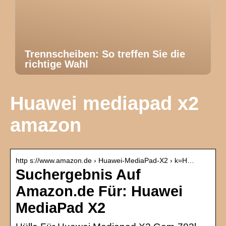
Trennscheiben: So treffen Sie die
richtige Wahl
Huawei mediapad x2
amazon
http s://www.amazon.de › Huawei-MediaPad-X2 › k=H…
Suchergebnis Auf
Amazon.de Für: Huawei
MediaPad X2