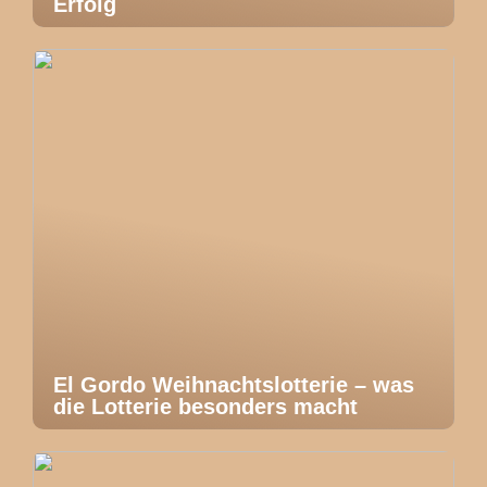
Erfolg
El Gordo Weihnachtslotterie – was
die Lotterie besonders macht