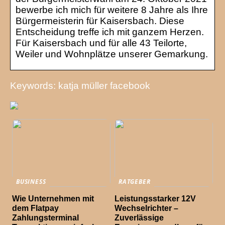
bewerbe ich mich für weitere 8 Jahre als Ihre
Bürgermeisterin für Kaisersbach. Diese
Entscheidung treffe ich mit ganzem Herzen.
Für Kaisersbach und für alle 43 Teilorte,
Weiler und Wohnplätze unserer Gemarkung.
Keywords: katja müller facebook
BUSINESS
RATGEBER
Wie Unternehmen mit
Leistungsstarker 12V
dem Flatpay
Wechselrichter –
Zahlungsterminal
Zuverlässige