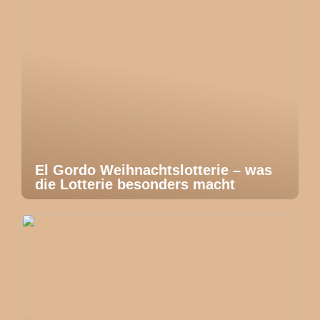
El Gordo Weihnachtslotterie – was
die Lotterie besonders macht