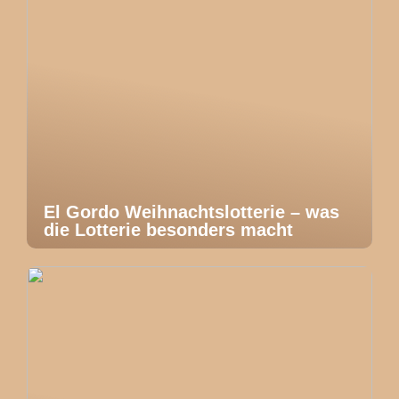
El Gordo Weihnachtslotterie – was
die Lotterie besonders macht