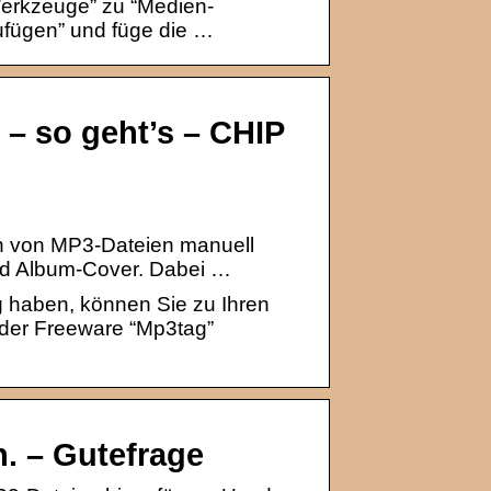
“Werkzeuge” zu “Medien-
zufügen” und füge die …
– so geht’s – CHIP
n von MP3-Dateien manuell
 und Album-Cover. Dabei …
 haben, können Sie zu Ihren
 der Freeware “Mp3tag”
n. – Gutefrage