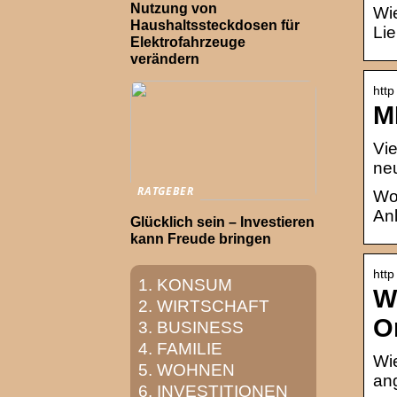
Nutzung von
Wie
Haushaltssteckdosen für
Lie
Elektrofahrzeuge
verändern
http
M
Vie
ne
RATGEBER
Wol
Anl
Glücklich sein – Investieren
kann Freude bringen
http
KONSUM
W
WIRTSCHAFT
O
BUSINESS
FAMILIE
Wi
WOHNEN
ang
INVESTITIONEN