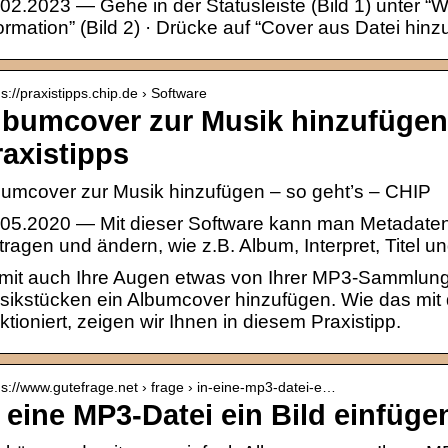
02.2023 — Gehe in der Statusleiste (Bild 1) unter 
ormation” (Bild 2) · Drücke auf “Cover aus Datei hin
 s://praxistipps.chip.de › Software
lbumcover zur Musik hinzufügen 
raxistipps
umcover zur Musik hinzufügen – so geht’s – CHIP
.05.2020 — Mit dieser Software kann man Metadate
tragen und ändern, wie z.B. Album, Interpret, Titel
mit auch Ihre Augen etwas von Ihrer MP3-Sammlung
sikstücken ein Albumcover hinzufügen. Wie das mit
ktioniert, zeigen wir Ihnen in diesem Praxistipp.
 s://www.gutefrage.net › frage › in-eine-mp3-datei-e…
n eine MP3-Datei ein Bild einfüge