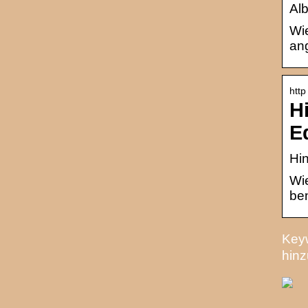
Al
Wi
ang
http
H
E
Hin
Wie
ben
Keyw
hinz