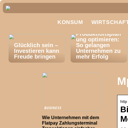
KONSUM
WIRTSCHAF
Produktionsplan
ung optimieren:
Glücklich sein –
So gelangen
Investieren kann
Unternehmen zu
Freude bringen
mehr Erfolg
M
http
B
BUSINESS
M
Wie Unternehmen mit dem
Flatpay Zahlungsterminal