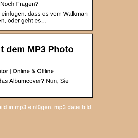
– Noch Fragen?
i einfügen, dass es vom Walkman
gen, oder geht es…
it dem MP3 Photo
r | Online & Offline
 das Albumcover? Nun, Sie
ild in mp3 einfügen, mp3 datei bild
Fachbodenregal
e für
Trennscheiben:
Unternehmen:
So treffen Sie
Darum sind sie
die richtige