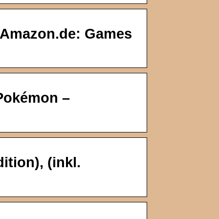
: Amazon.de: Games
Pokémon –
ion), (inkl.