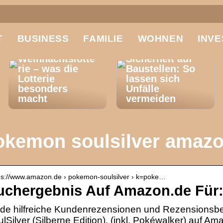
T
BUSINESS
FAMILIE
WOHNEN
INVE
El Gordo
Weihnachtslotte
Sicherheit auf
rie – was die
Baustellen: So
Lotterie
lassen sich
besonders
Unfälle
macht
vermeiden
okemon soulsilver amaz
 s://www.amazon.de › pokemon-soulsilver › k=poke…
uchergebnis Auf Amazon.de Für:
nde hilfreiche Kundenrezensionen und Rezensionsb
lSilver (Silberne Edition), (inkl. Pokéwalker) auf Am