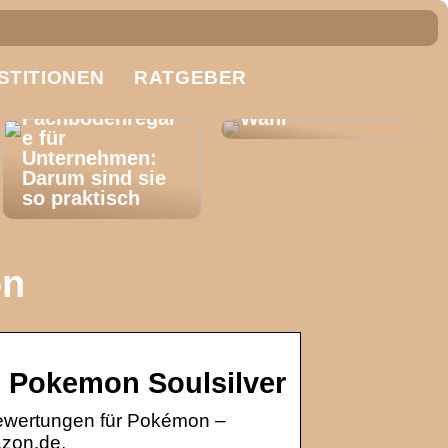
Trennscheiben:
STITIONEN
RATGEBER
So treffen Sie
die richtige
Fachbodenregal
Wahl
e für
Unternehmen:
Darum sind sie
so praktisch
on
 Pokemon Soulsilver
ewertungen für Pokémon –
azon.de.