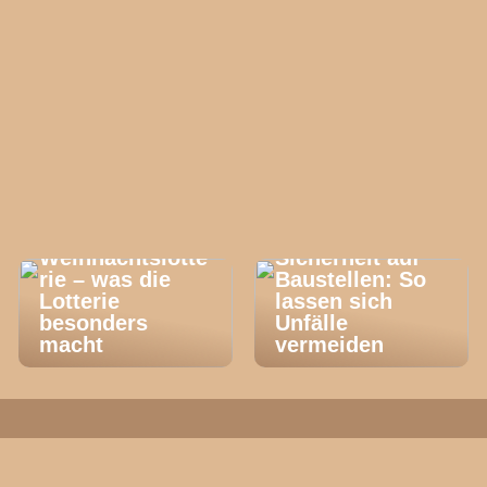
El Gordo
Weihnachtslotte
Sicherheit auf
rie – was die
Baustellen: So
Lotterie
lassen sich
besonders
Unfälle
macht
vermeiden