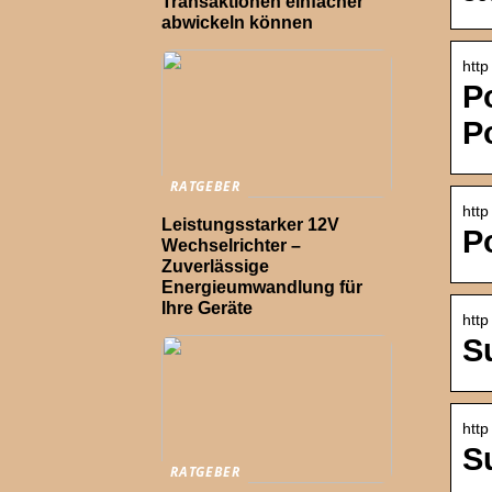
Transaktionen einfacher
abwickeln können
http
Po
P
RATGEBER
http
Leistungsstarker 12V
P
Wechselrichter –
Zuverlässige
Energieumwandlung für
Ihre Geräte
htt
S
htt
S
RATGEBER