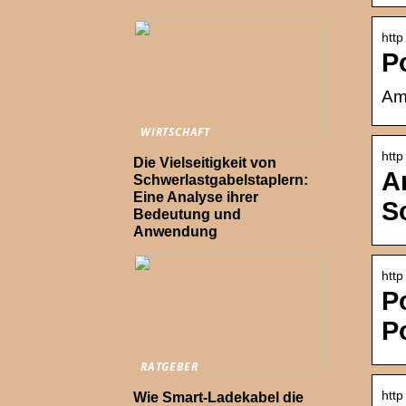
htt
P
Am
WIRTSCHAFT
http
Die Vielseitigkeit von
A
Schwerlastgabelstaplern:
Eine Analyse ihrer
S
Bedeutung und
Anwendung
htt
P
P
RATGEBER
htt
Wie Smart-Ladekabel die