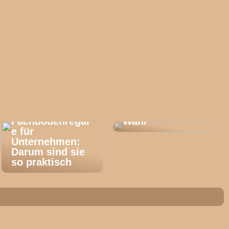
Trennscheiben:
So treffen Sie
die richtige
Fachbodenregal
Wahl
e für
Unternehmen:
Darum sind sie
so praktisch