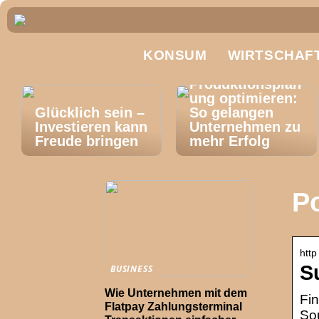
KONSUM
WIRTSCHAF
Produktionsplan
ung optimieren:
Glücklich sein –
So gelangen
Investieren kann
Unternehmen zu
Freude bringen
mehr Erfolg
P
http
S
BUSINESS
Wie Unternehmen mit dem
Fi
Flatpay Zahlungsterminal
Sou