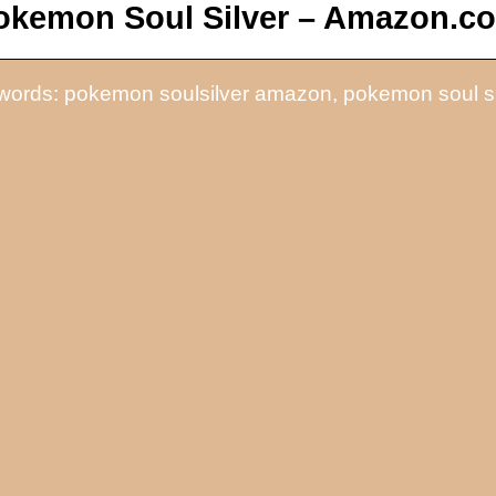
okemon Soul Silver – Amazon.c
ords: pokemon soulsilver amazon, pokemon soul si