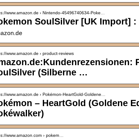
p s://www.amazon.de › Nintendo-45496740634-Poke…
okemon SoulSilver [UK Import] 
azon.de
 s://www.amazon.de › product-reviews
mazon.de:Kundenrezensionen: 
oulSilver (Silberne …
p s://www.amazon.de › Pokémon-HeartGold-Goldene…
okémon – HeartGold (Goldene Edit
okéwalker)
p s://www.amazon.com › pokem…