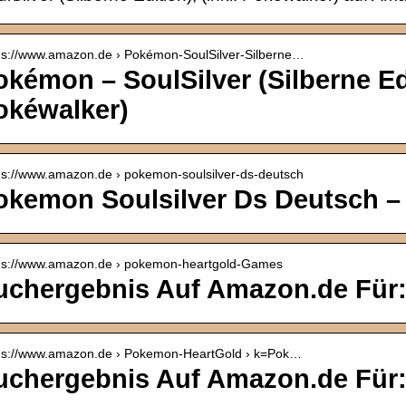
 s://www.amazon.de › Pokémon-SoulSilver-Silberne…
kémon – SoulSilver (Silberne Edit
okéwalker)
 s://www.amazon.de › pokemon-soulsilver-ds-deutsch
okemon Soulsilver Ds Deutsch 
p s://www.amazon.de › pokemon-heartgold-Games
uchergebnis Auf Amazon.de Für
p s://www.amazon.de › Pokemon-HeartGold › k=Pok…
uchergebnis Auf Amazon.de Für