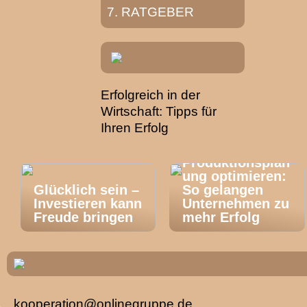
RATGEBER
Erfolgreich in der
Wirtschaft: Tipps für
Ihren Erfolg
Produktionsplan
ung optimieren:
Glücklich sein –
So gelangen
Investieren kann
Unternehmen zu
Freude bringen
mehr Erfolg
kooperation@onlinegruppe.de