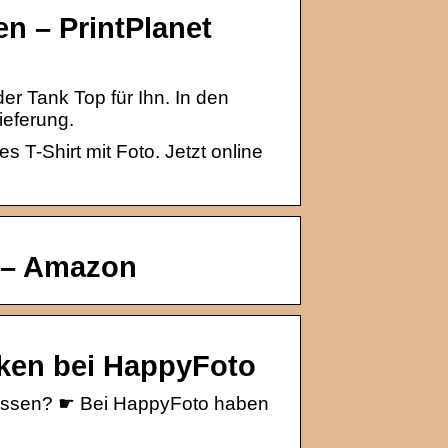
len – PrintPlanet
er Tank Top für Ihn. In den
ieferung.
s T-Shirt mit Foto. Jetzt online
n – Amazon
cken bei HappyFoto
 lassen? ☛ Bei HappyFoto haben