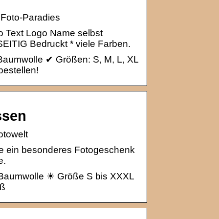
 Foto-Paradies
o Text Logo Name selbst
SEITIG Bedruckt * viele Farben.
 Baumwolle ✔ Größen: S, M, L, XL
bestellen!
ssen
otowelt
ere ein besonderes Fotogeschenk
e.
% Baumwolle ☀ Größe S bis XXXL
iß