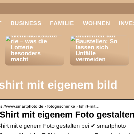
T
BUSINESS
FAMILIE
WOHNEN
INVE
El Gordo
Weihnachtslotte
Sicherheit auf
rie – was die
Baustellen: So
Lotterie
lassen sich
besonders
Unfälle
macht
vermeiden
shirt mit eigenem bild
 s://www.smartphoto.de › fotogeschenke › tshirt-mit…
-Shirt mit eigenem Foto gestalte
hirt mit eigenem Foto gestalten bei ✔ smartphoto