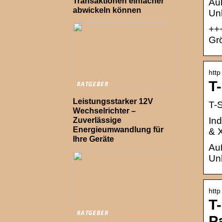
Transaktionen einfacher
Au
abwickeln können
Unk
+++
Gr
http
T
RATGEBER
Leistungsstarker 12V
T-S
Wechselrichter –
Ind
Zuverlässige
Energieumwandlung für
& X
Ihre Geräte
Au
Unk
http
T
RATGEBER
P