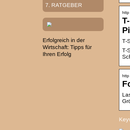
RATGEBER
http
T
P
Erfolgreich in der
T-S
Wirtschaft: Tipps für
T-S
Ihren Erfolg
Sch
http
F
Las
Grö
Keyw