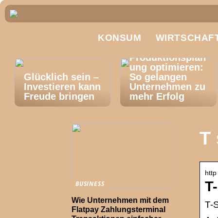
KONSUM
WIRTSCHAF
Produktionsplan
ung optimieren:
Glücklich sein –
So gelangen
Investieren kann
Unternehmen zu
Freude bringen
mehr Erfolg
T 
http
T
BUSINESS
Wie Unternehmen mit dem
T-S
Flatpay Zahlungsterminal