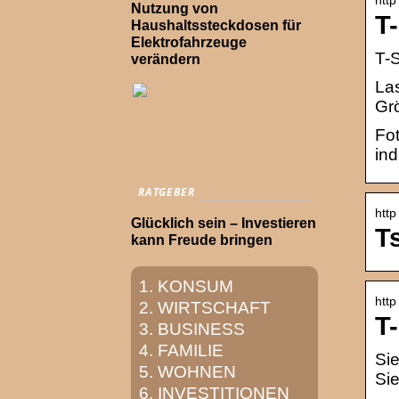
Nutzung von
T-
Haushaltssteckdosen für
Elektrofahrzeuge
T-S
verändern
Las
Grö
Fot
ind
RATGEBER
http
Glücklich sein – Investieren
T
kann Freude bringen
KONSUM
http
WIRTSCHAFT
T
BUSINESS
FAMILIE
Sie
WOHNEN
Sie
INVESTITIONEN