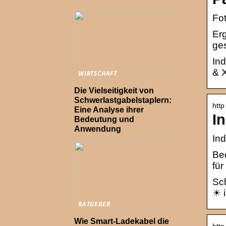
Fot
Erg
ges
Ind
& X
WIRTSCHAFT
Die Vielseitigkeit von
Schwerlastgabelstaplern:
http
Eine Analyse ihrer
I
Bedeutung und
Anwendung
In
Bed
für
Sc
☀ i
RATGEBER
Wie Smart-Ladekabel die
http