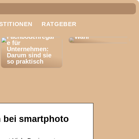
Trennscheiben:
STITIONEN
RATGEBER
So treffen Sie
die richtige
Fachbodenregal
Wahl
e für
Unternehmen:
Darum sind sie
so praktisch
n bei smartphoto