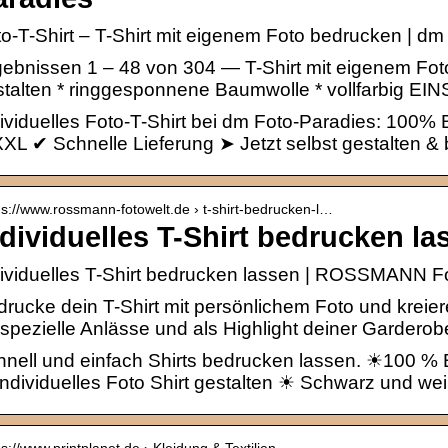
o-T-Shirt – T-Shirt mit eigenem Foto bedrucken | dm
ebnissen 1 – 48 von 304 — T-Shirt mit eigenem Fot
talten * ringgesponnene Baumwolle * vollfarbig EIN
ividuelles Foto-T-Shirt bei dm Foto-Paradies: 100%
XL ✔ Schnelle Lieferung ➤ Jetzt selbst gestalten & 
 s://www.rossmann-fotowelt.de › t-shirt-bedrucken-l…
ndividuelles T-Shirt bedrucken la
dividuelles T-Shirt bedrucken lassen | ROSSMANN F
rucke dein T-Shirt mit persönlichem Foto und krei
 spezielle Anlässe und als Highlight deiner Garderob
hnell und einfach Shirts bedrucken lassen. ☀100 
ndividuelles Foto Shirt gestalten ☀ Schwarz und we
 s://www.printplanet.de › Kleidung & Textilien