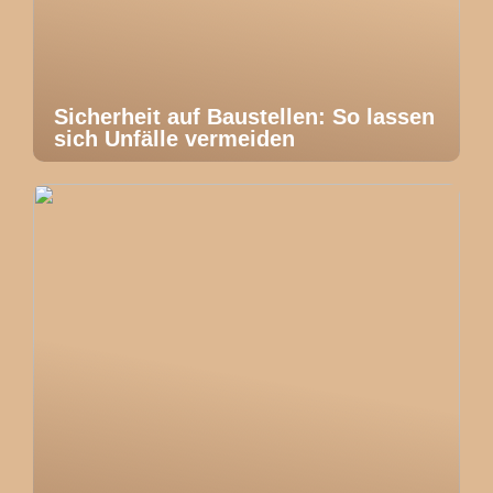
Sicherheit auf Baustellen: So lassen
sich Unfälle vermeiden