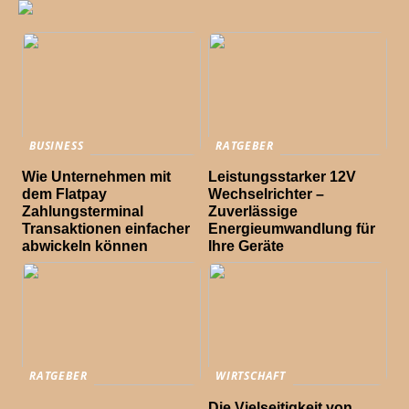
BUSINESS
RATGEBER
Wie Unternehmen mit
Leistungsstarker 12V
dem Flatpay
Wechselrichter –
Zahlungsterminal
Zuverlässige
Transaktionen einfacher
Energieumwandlung für
abwickeln können
Ihre Geräte
RATGEBER
WIRTSCHAFT
Die Vielseitigkeit von