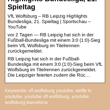
Spieltag
VfL Wolfsburg – RB Leipzig Highlights
Bundesliga, 21. Spieltag | Sportschau –
YouTube
vor 2 Tagen — RB Leipzig hat sich in der
Fußball-Bundesliga mit einem 3:0 (1:0)-Sieg
beim VfL Wolfsburg im Titelrennen
zurückgemeldet.
RB Leipzig hat sich in der Fußball-
Bundesliga mit einem 3:0 (1:0)-Sieg beim VfL
Wolfsburg im Titelrennen zurückgemeldet.
Die Leipziger feierten zudem die Rüc…
Keywords: vfl wolfsburg youtube, wölfe tv
youtube, youtube vfl wolfsburg, youtube
wolfsburg barcelona