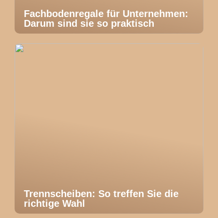
Fachbodenregale für Unternehmen:
Darum sind sie so praktisch
Trennscheiben: So treffen Sie die
richtige Wahl