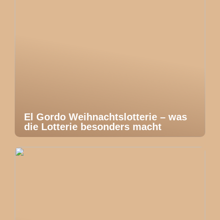
El Gordo Weihnachtslotterie – was
die Lotterie besonders macht