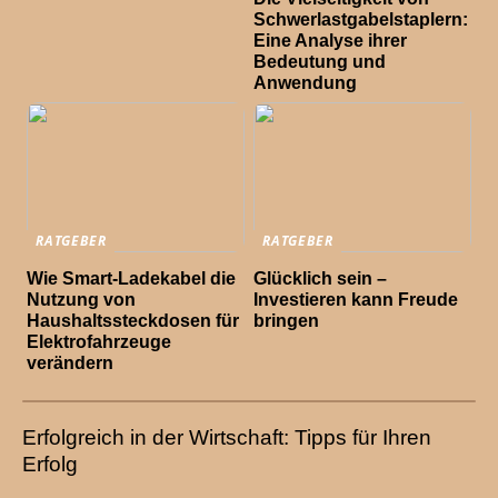
Schwerlastgabelstaplern:
Eine Analyse ihrer
Bedeutung und
Anwendung
RATGEBER
RATGEBER
Wie Smart-Ladekabel die
Glücklich sein –
Nutzung von
Investieren kann Freude
Haushaltssteckdosen für
bringen
Elektrofahrzeuge
verändern
Erfolgreich in der Wirtschaft: Tipps für Ihren
Erfolg