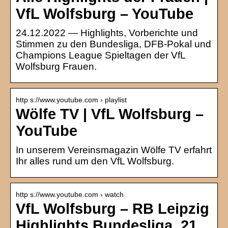
VfL Wolfsburg – YouTube
24.12.2022 — Highlights, Vorberichte und
Stimmen zu den Bundesliga, DFB-Pokal und
Champions League Spieltagen der VfL
Wolfsburg Frauen.
http s://www.youtube.com › playlist
Wölfe TV | VfL Wolfsburg –
YouTube
In unserem Vereinsmagazin Wölfe TV erfahrt
Ihr alles rund um den VfL Wolfsburg.
http s://www.youtube.com › watch
VfL Wolfsburg – RB Leipzig
Highlights Bundesliga, 21.