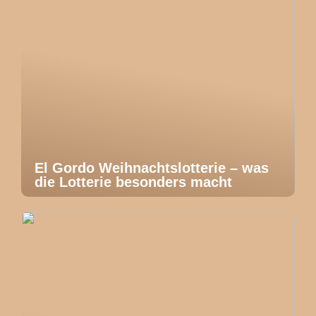
El Gordo Weihnachtslotterie – was
die Lotterie besonders macht