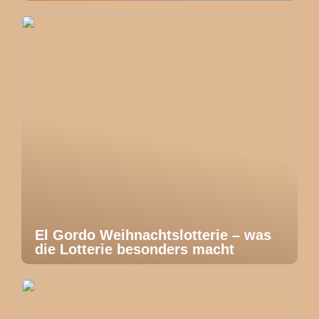
El Gordo Weihnachtslotterie – was
die Lotterie besonders macht