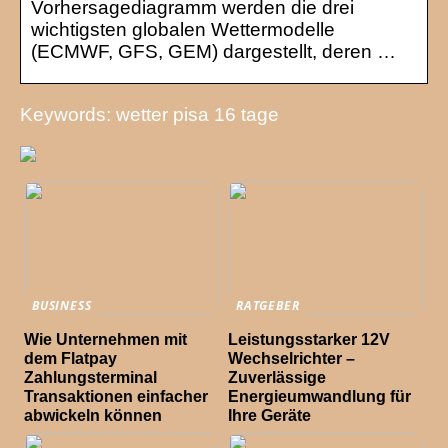
Vorhersagediagramm werden die drei
wichtigsten globalen Wettermodelle
(ECMWF, GFS, GEM) dargestellt, deren …
Keywords: wetter pisa 16 tage
BUSINESS
RATGEBER
Wie Unternehmen mit
Leistungsstarker 12V
dem Flatpay
Wechselrichter –
Zahlungsterminal
Zuverlässige
Transaktionen einfacher
Energieumwandlung für
abwickeln können
Ihre Geräte