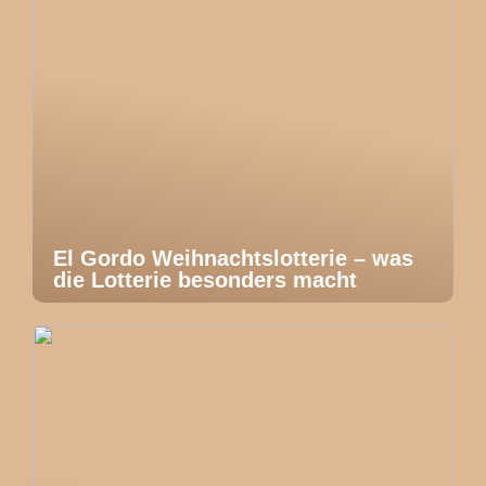
El Gordo Weihnachtslotterie – was
die Lotterie besonders macht