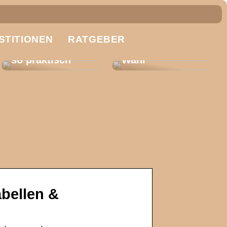
Fachbodenregal
e für
Trennscheiben:
STITIONEN
Unternehmen:
RATGEBER
So treffen Sie
Darum sind sie
die richtige
so praktisch
Wahl
bellen &