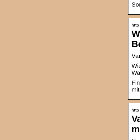
So
http
W
Be
Van
Wie
Was
Fin
mit
http
V
m