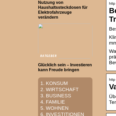
Nutzung von
http
Haushaltssteckdosen für
B
Elektrofahrzeuge
T
verändern
Bes
Kli
mm,
Wan
RATGEBER
prä
Be
Glücklich sein – Investieren
kann Freude bringen
http
KONSUM
V
WIRTSCHAFT
BUSINESS
Übe
FAMILIE
Tem
WOHNEN
INVESTITIONEN