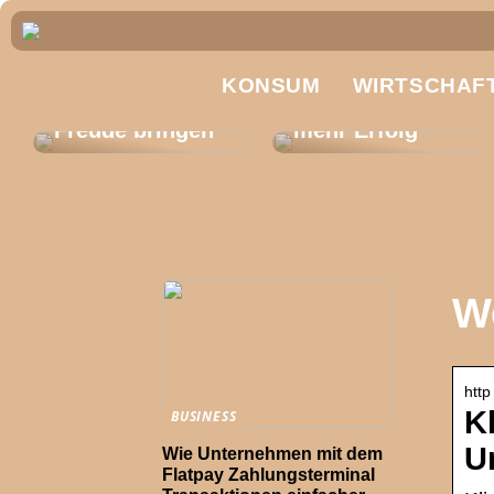
Produktionsplan
ung optimieren:
Glücklich sein –
KONSUM
So gelangen
WIRTSCHAF
Investieren kann
Unternehmen zu
Freude bringen
mehr Erfolg
W
http
K
BUSINESS
U
Wie Unternehmen mit dem
Flatpay Zahlungsterminal