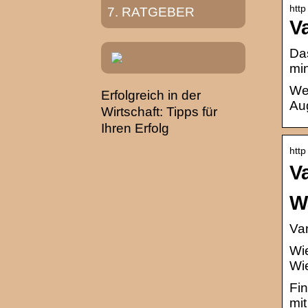
http
RATGEBER
V
Da
min
Wet
Erfolgreich in der
Au
Wirtschaft: Tipps für
Ihren Erfolg
http
V
W
Van
Wie
Wie
Fin
mit