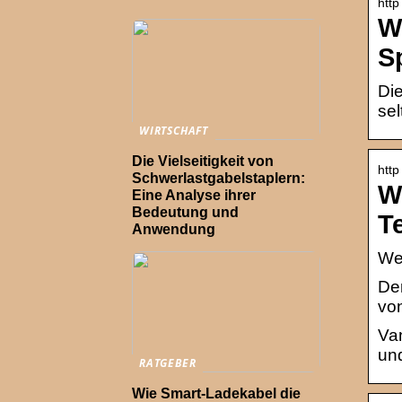
http
W
S
Die
sel
WIRTSCHAFT
Die Vielseitigkeit von
http
Schwerlastgabelstaplern:
W
Eine Analyse ihrer
Bedeutung und
T
Anwendung
Wet
Der
von
Van
un
RATGEBER
Wie Smart-Ladekabel die