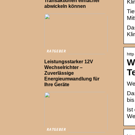
Transaktionen einfacher
Kli
abwickeln können
Tie
Mit
Das
Kli
RATGEBER
http
W
Leistungsstarker 12V
Wechselrichter –
T
Zuverlässige
Energieumwandlung für
Wet
Ihre Geräte
Das
bis
Ist
Wet
RATGEBER