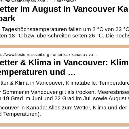
 s://de.weatherspark.com › … › Vancouver
etter im August in Vancouver K
park
 Tageshöchsttemperaturen fallen um 2 °C von 23 °C
ten 18 °C bzw. überschreiten selten 26 °C. Die höch
 s://www.beste-reisezeit.org › amerika › kanada › va…
etter & Klima in Vancouver: Klim
emperaturen und …
ter & Klima in Vancouver: Klimatabelle, Temperatur
 Sommer in Vancouver gilt als trocken. Meeresbris
 19 Grad im Juni und 22 Grad im Juli sowie Augus
couver in Kanada: Alles zum Wetter, Klima und der b
d Temperaturen).