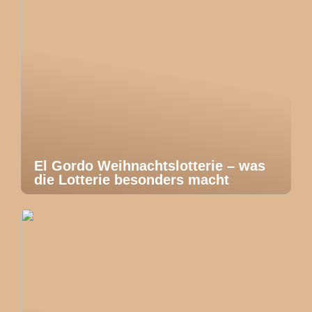
El Gordo Weihnachtslotterie – was
die Lotterie besonders macht